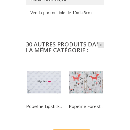
Vendu par multiple de 10x145cm.
30 AUTRES PRODUITS DANS
LA MÊME CATÉGORIE :
Popeline Lipstick...
Popeline Forest...
Popelin
Slumbe