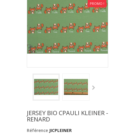
PROMO !
JERSEY BIO CPAULI KLEINER -
RENARD
Référence
JICPLEINER