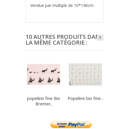
Vendue par multiple de 10*140cm
10 AUTRES PRODUITS DANS
LA MÊME CATÉGORIE :
popeline fine Bio
Popeline bio fine...
Voile Bi
Bremer,
Plume