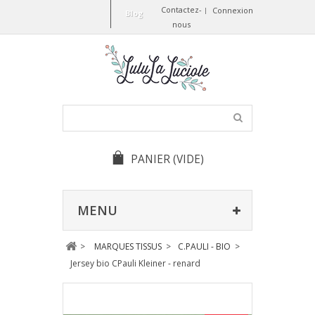
Contactez-
Connexion
Blog
nous
PANIER
(VIDE)
MENU
>
MARQUES TISSUS
>
C.PAULI - BIO
>
Jersey bio CPauli Kleiner - renard