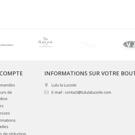
COMPTE
INFORMATIONS SUR VOTRE BOU
mmandes
Lulu la Luciole
urs de
E-mail :
contact@lululaluciole.com
dise
rs
esses
rmations
elles
 de réduction