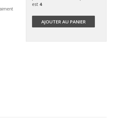
est
4
raiment
AJOUTER AU PANIER