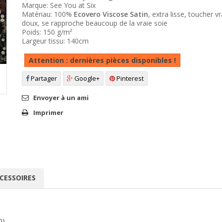
Marque: See You at Six
Matériau:
100%
Ecovero Viscose Satin
,
extra lisse, toucher v
doux, se rapproche beaucoup de la vraie soie
Poids: 150 g/m²
Largeur tissu: 140cm
Attention : dernières pièces disponibles !
Partager
Google+
Pinterest
Envoyer à un ami
Imprimer
CESSOIRES
0)