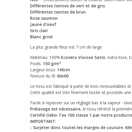
Différentes teintes de vert et de gris
Différentes teintes de brun
Rose saumon
Jaune d'oeuf
Gris clair
Blanc grisé
La plus grande fleur est 7 cm de large
Matériau: 100%
Ecovero Viscose Satin
,
extra lisse,
Poids:
150 g/m²
Largeur tissu:
140cm
Finesse du fil:
60x60
Le tissu est fabriqué à partir de bois renouvelables 
Cette qualité est très finement tissée et possède une f
Facile à repasser sur un réglage bas à la vapeur - lav
Prélavage est nécessaire
, le tissu rétrécit la premiè
Certifié Oeko-Tex 100 classe 1 par notre product
IMPORTANT:
- Surjeter donc toutes les marges de couture.
Mêm