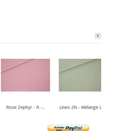
Rose Zephyr - R -...
Lines 2N - Mélange Lin...
Visco